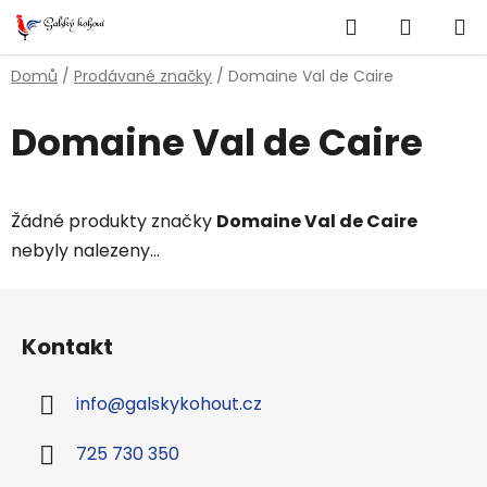
Přejít
Hledat
NÁKUP
na
obsah
KOŠÍK
Domů
/
Prodávané značky
/
Domaine Val de Caire
Domaine Val de Caire
Žádné produkty značky
Domaine Val de Caire
nebyly nalezeny...
Z
á
Kontakt
p
a
info
@
galskykohout.cz
t
í
725 730 350