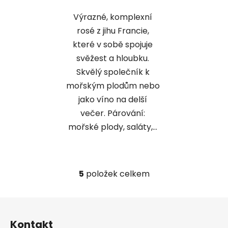
Výrazné, komplexní
rosé z jihu Francie,
které v sobě spojuje
svěžest a hloubku.
Skvělý společník k
mořským plodům nebo
jako víno na delší
večer. Párování:
mořské plody, saláty,...
5
položek celkem
O
v
l
Z
á
á
d
Kontakt