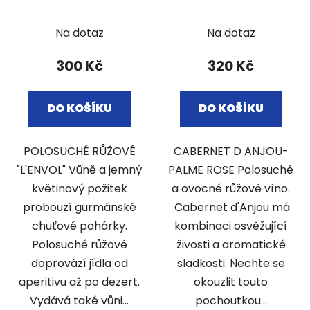
Na dotaz
Na dotaz
300 Kč
320 Kč
DO KOŠÍKU
DO KOŠÍKU
POLOSUCHÉ RŮŽOVÉ
CABERNET D ANJOU-
"L'ENVOL" Vůně a jemný
PALME ROSE Polosuché
květinový požitek
a ovocné růžové víno.
probouzí gurmánské
Cabernet d'Anjou má
chuťové pohárky.
kombinaci osvěžující
Polosuché růžové
živosti a aromatické
doprovází jídla od
sladkosti. Nechte se
aperitivu až po dezert.
okouzlit touto
Vydává také vůni...
pochoutkou...