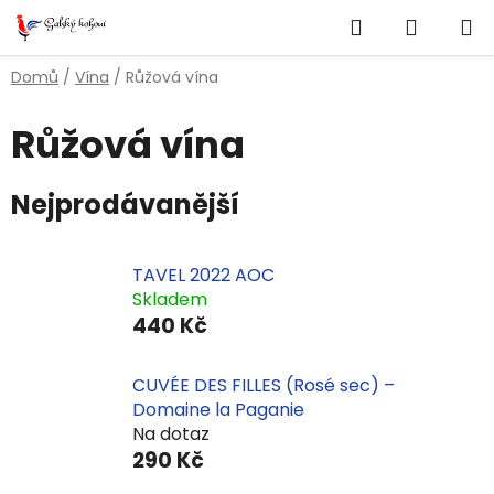
Přejít
Hledat
NÁKUP
na
obsah
KOŠÍK
Domů
/
Vína
/
Růžová vína
Růžová vína
Nejprodávanější
TAVEL 2022 AOC
Skladem
440 Kč
CUVÉE DES FILLES (Rosé sec) –
Domaine la Paganie
Na dotaz
290 Kč