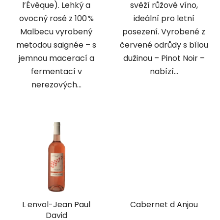
l’Évêque). Lehký a
svěží růžové víno,
ovocný rosé z 100 %
ideální pro letní
Malbecu vyrobený
posezení. Vyrobené z
metodou saignée – s
červené odrůdy s bílou
jemnou macerací a
dužinou – Pinot Noir –
fermentací v
nabízí...
nerezových...
L envol-Jean Paul
Cabernet d Anjou
David