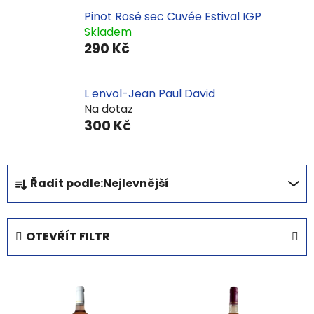
Pinot Rosé sec Cuvée Estival IGP
Skladem
290 Kč
L envol-Jean Paul David
Na dotaz
300 Kč
Ř
Řadit podle:
Nejlevnější
a
z
e
OTEVŘÍT FILTR
n
í
V
p
ý
r