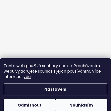
Tento web používá soubory cookie. Procházením
webu vyjadřujete souhlas s jejich používáním. Více
informací
zde
.
Vytvořil Shoptet
Copyright 2026
Galský kohout
. Všechna práva
Nastavení
vyhrazena.
Upravit nastavení cookies
Obchodní podmínky
|
GDPR - Ochrana osobních
Odmítnout
Souhlasím
údajů