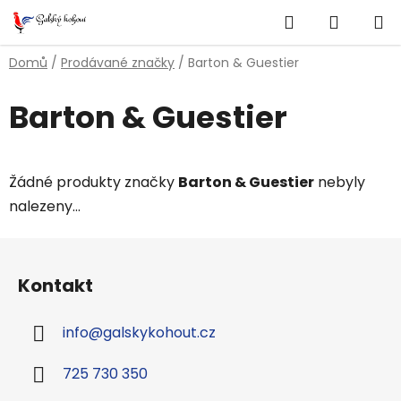
Přejít
Hledat
NÁKUP
na
obsah
KOŠÍK
Domů
/
Prodávané značky
/
Barton & Guestier
Barton & Guestier
Žádné produkty značky
Barton & Guestier
nebyly
nalezeny...
Z
á
Kontakt
p
a
info
@
galskykohout.cz
t
í
725 730 350