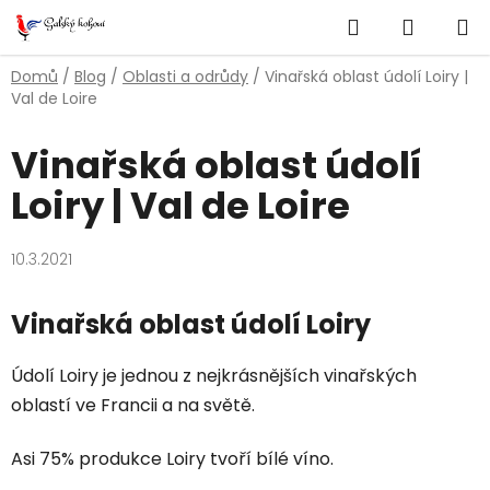
Přejít
Hledat
NÁKUP
na
obsah
KOŠÍK
Domů
/
Blog
/
Oblasti a odrůdy
/
Vinařská oblast údolí Loiry |
Val de Loire
Vinařská oblast údolí
Loiry | Val de Loire
10.3.2021
Vinařská oblast údolí Loiry
Údolí Loiry je jednou z nejkrásnějších vinařských
oblastí ve Francii a na světě.
Asi 75% produkce Loiry tvoří bílé víno.