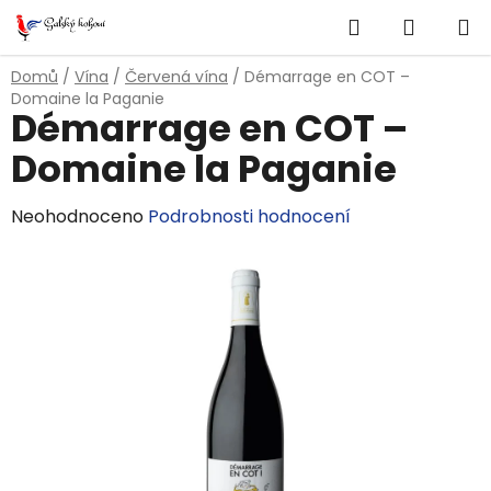
Přejít
Hledat
NÁKUP
na
obsah
KOŠÍK
Domů
/
Vína
/
Červená vína
/
Démarrage en COT –
Domaine la Paganie
Démarrage en COT –
Domaine la Paganie
Průměrné
Neohodnoceno
Podrobnosti hodnocení
hodnocení
produktu
je
0,0
z
5
hvězdiček.