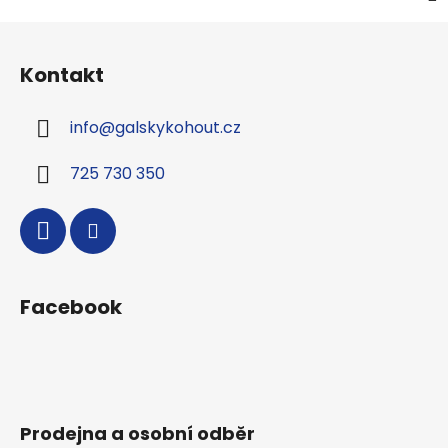
Z
á
Kontakt
p
a
info
@
galskykohout.cz
t
í
725 730 350
Facebook
Prodejna a osobní odběr