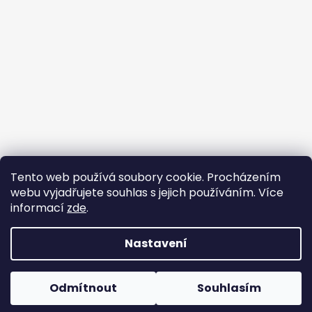
Tento web používá soubory cookie. Procházením
webu vyjadřujete souhlas s jejich používáním. Více
informací
zde
.
Vytvořil Shoptet
Copyright 2026
Galský kohout
. Všechna práva
Nastavení
vyhrazena.
Upravit nastavení cookies
Obchodní podmínky
|
GDPR - Ochrana osobních
Odmítnout
Souhlasím
údajů