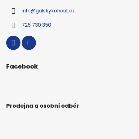
a
info
@
galskykohout.cz
t
í
725 730 350
Facebook
Prodejna a osobní odběr