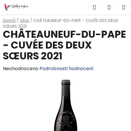
Přejít
Hledat
NÁKUP
na
obsah
KOŠÍK
Domů
/
Vína
/
CHÂTEAUNEUF-DU-PAPE - CUVÉE DES DEUX
SŒURS 2021
CHÂTEAUNEUF-DU-PAPE
- CUVÉE DES DEUX
SŒURS 2021
Průměrné
Neohodnoceno
Podrobnosti hodnocení
hodnocení
produktu
je
0,0
z
5
hvězdiček.